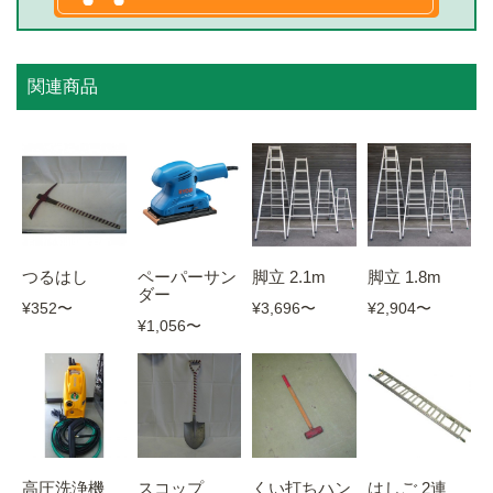
関連商品
つるはし
脚立 2.1m
脚立 1.8m
ペーパーサン
ダー
¥352
〜
¥3,696
〜
¥2,904
〜
¥1,056
〜
高圧洗浄機
スコップ
くい打ちハン
はしご 2連