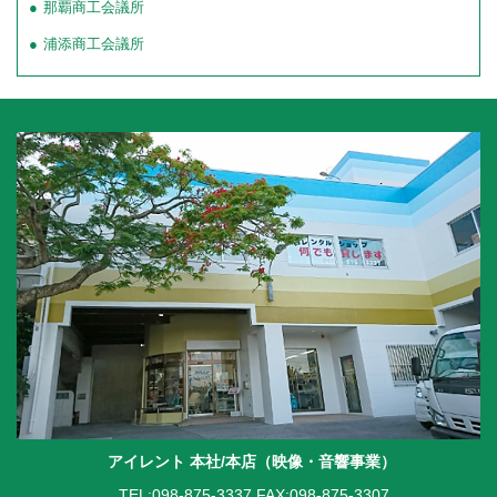
那覇商工会議所
浦添商工会議所
アイレント 本社/本店（映像・音響事業）
TEL:098-875-3337
FAX:098-875-3307