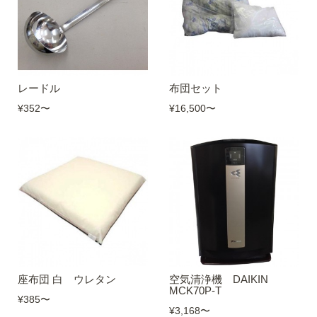
レードル
布団セット
¥352
〜
¥16,500
〜
座布団 白 ウレタン
空気清浄機 DAIKIN
MCK70P-T
¥385
〜
¥3,168
〜