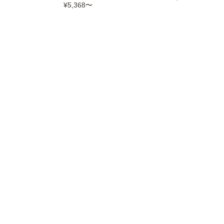
¥5,368
〜