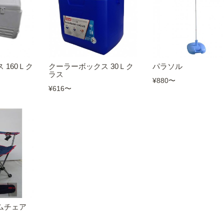
 160Ｌク
クーラーボックス 30Ｌク
パラソル
ラス
¥880
〜
¥616
〜
ムチェア