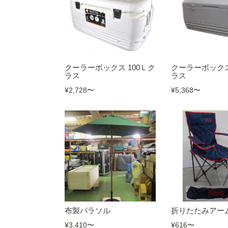
クーラーボックス 100Ｌク
クーラーボックス
ラス
ラス
¥2,728
〜
¥5,368
〜
布製パラソル
折りたたみアー
¥3,410
〜
¥616
〜