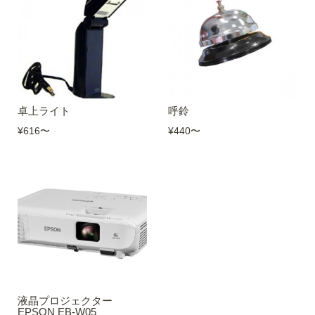
卓上ライト
呼鈴
¥616
〜
¥440
〜
液晶プロジェクター
EPSON EB-W05