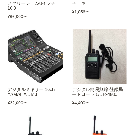
スクリーン 220インチ
チェキ
16:9
¥1,056
〜
¥66,000
〜
デジタルミキサー 16ch
デジタル簡易無線 登録局
YAMAHA DM3
モトローラ GDR-4800
¥22,000
〜
¥4,400
〜