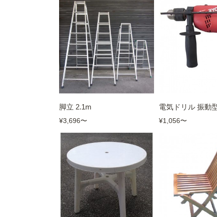
脚立 2.1m
電気ドリル 振動
¥3,696
〜
¥1,056
〜