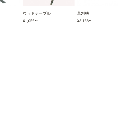
ウッドテーブル
草刈機
¥1,056
〜
¥3,168
〜