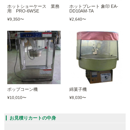
ホットショーケース 業務
ホットプレート 象印 EA-
用 PRO-6WSE
DD10AM-TA
¥9,350
〜
¥2,640
〜
ポップコーン機
綿菓子機
¥10,010
〜
¥8,030
〜
お見積りカートの中身