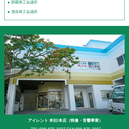
那覇商工会議所
浦添商工会議所
アイレント 本社/本店（映像・音響事業）
TEL:098-875-3337
FAX:098-875-3307