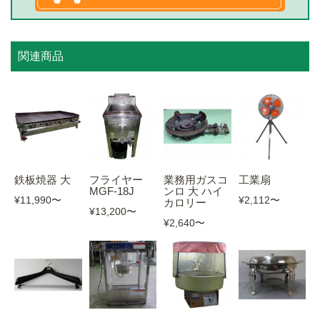
関連商品
鉄板焼器 大
フライヤー
業務用ガスコ
工業扇
MGF-18J
ンロ 大 ハイ
¥11,990
〜
¥2,112
〜
カロリー
¥13,200
〜
¥2,640
〜