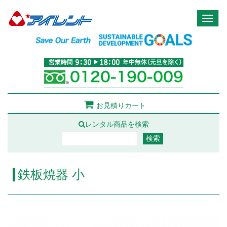
Toggl
naviga
お見積りカート
レンタル商品を検索
鉄板焼器 小