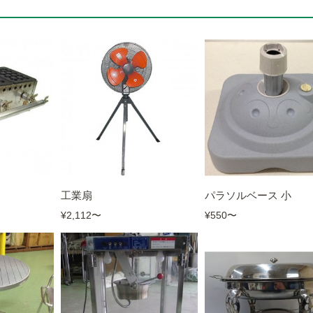
工業扇
パラソルベース 小
¥2,112
〜
¥550
〜