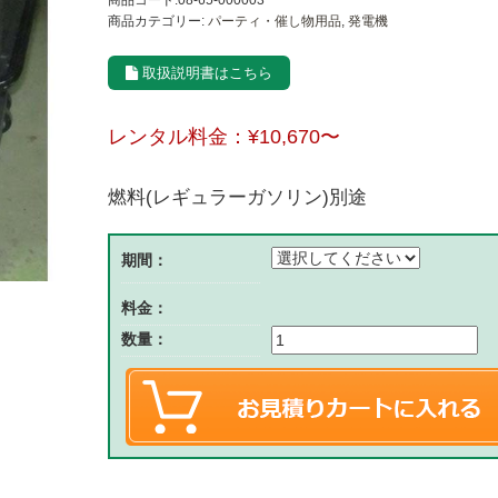
商品コード:08-65-000003
商品カテゴリー:
パーティ・催し物用品
,
発電機
取扱説明書はこちら
レンタル料金：
¥10,670
〜
燃料(レギュラーガソリン)別途
期間：
料金：
数量：