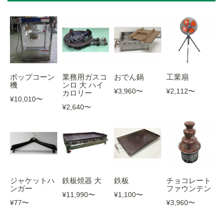
ポップコーン
業務用ガスコ
おでん鍋
工業扇
機
ンロ 大 ハイ
¥3,960
〜
¥2,112
〜
カロリー
¥10,010
〜
¥2,640
〜
ジャケットハ
鉄板焼器 大
鉄板
チョコレート
ンガー
ファウンテン
¥11,990
〜
¥1,100
〜
¥77
〜
¥3,960
〜