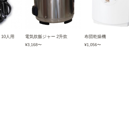
10人用
電気炊飯ジャー 2升炊
布団乾燥機
¥3,168
〜
¥1,056
〜