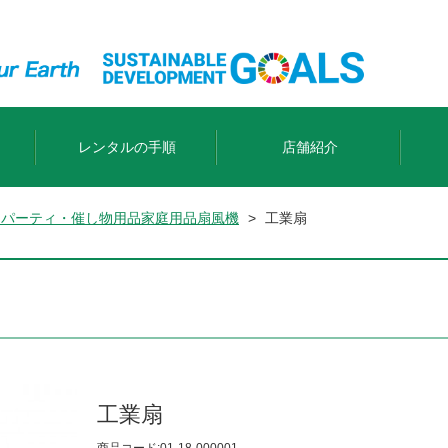
レンタルの手順
店舗紹介
品
パーティ・催し物用品
家庭用品
扇風機
>
工業扇
工業扇