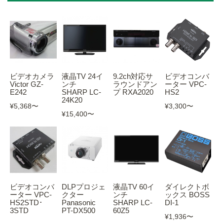
ビデオカメラ
液晶TV 24イ
9.2ch対応サ
ビデオコンバ
Victor GZ-
ンチ
ラウンドアン
ーター VPC-
E242
SHARP LC-
プ RXA2020
HS2
24K20
¥5,368
〜
¥3,300
〜
¥15,400
〜
ビデオコンバ
DLPプロジェ
液晶TV 60イ
ダイレクトボ
ーター VPC-
クター
ンチ
ックス BOSS
HS2STD･
Panasonic
SHARP LC-
DI-1
3STD
PT-DX500
60Z5
¥1,936
〜