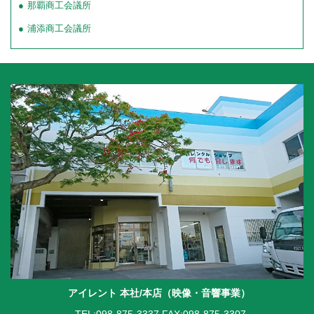
那覇商工会議所
浦添商工会議所
アイレント 本社/本店（映像・音響事業）
TEL:098-875-3337
FAX:098-875-3307