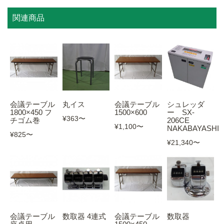
関連商品
会議テーブル
丸イス
会議テーブル
シュレッダ
1800×450 フ
1500×600
ー SX-
¥363
〜
チゴム巻
206CE
¥1,100
〜
NAKABAYASHI
¥825
〜
¥21,340
〜
会議テーブル
数取器 4連式
会議テーブル
数取器