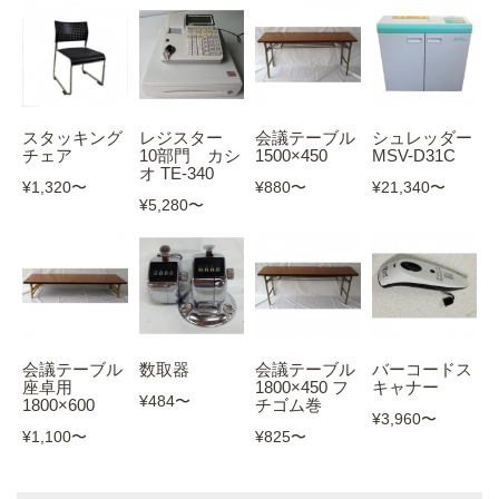
スタッキング
レジスター
会議テーブル
シュレッダー
チェア
10部門 カシ
1500×450
MSV-D31C
オ TE-340
¥1,320
〜
¥880
〜
¥21,340
〜
¥5,280
〜
会議テーブル
数取器
会議テーブル
バーコードス
座卓用
1800×450 フ
キャナー
¥484
〜
1800×600
チゴム巻
¥3,960
〜
¥1,100
〜
¥825
〜