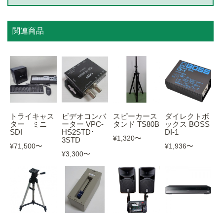
関連商品
トライキャス
ビデオコンバ
スピーカース
ダイレクトボ
ター ミニ
ーター VPC-
タンド TS80B
ックス BOSS
SDI
HS2STD･
DI-1
¥1,320
〜
3STD
¥71,500
〜
¥1,936
〜
¥3,300
〜