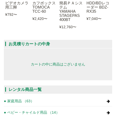
ビデオカメラ
カフボックス
簡易ＰＡシス
HDD/BDレコ
用三脚
TOMOCA
テム
ーダー BDZ-
TCC-60
YAMAHA
RX35
¥792
〜
STAGEPAS
¥2,420
〜
¥7,040
〜
400BT
¥12,760
〜
お見積りカートの中身
カートの中に商品はございません
レンタル商品一覧
家庭用品 （63）
ベビー・チャイルド用品 （14）