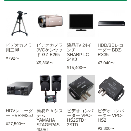
ビデオカメラ
ビデオカメラ
液晶TV 24イ
HDD/BDレコ
用三脚
JVCケンウッ
ンチ
ーダー BDZ-
ド GZ-E265
SHARP LC-
RX35
¥792
〜
24K9
¥5,368
〜
¥7,040
〜
¥15,400
〜
HDVレコーダ
簡易ＰＡシス
ビデオコンバ
ビデオコンバ
ー HVR-M25J
テム
ーター VPC-
ーター VPC-
YAMAHA
HS2STD･
HS2
¥27,500
〜
STAGEPAS
3STD
¥3,300
〜
400BT