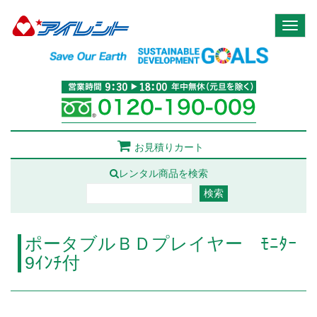
Toggl
naviga
お見積りカート
レンタル商品を検索
ポータブルＢＤプレイヤー ﾓﾆﾀｰ
9ｲﾝﾁ付