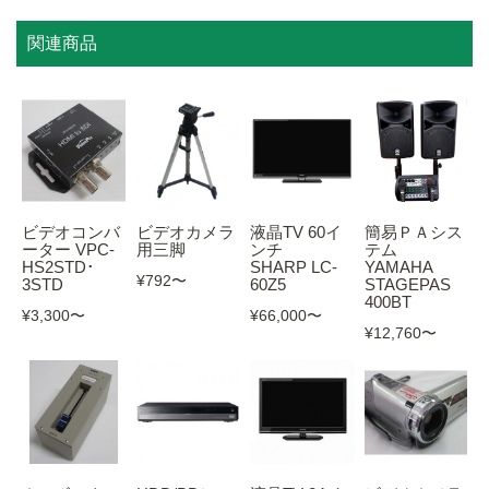
関連商品
ビデオコンバ
ビデオカメラ
液晶TV 60イ
簡易ＰＡシス
ーター VPC-
用三脚
ンチ
テム
HS2STD･
SHARP LC-
YAMAHA
¥792
〜
3STD
60Z5
STAGEPAS
400BT
¥3,300
〜
¥66,000
〜
¥12,760
〜