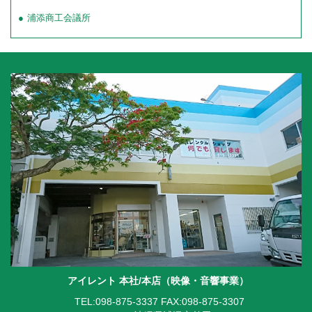
浦添商工会議所
アイレント 本社/本店（映像・音響事業）
TEL:098-875-3337
FAX:098-875-3307