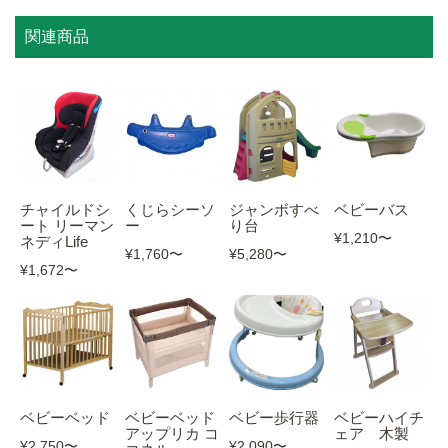
関連商品
チャイルドシ
くじらシーソ
ジャンボすべ
ベビーバス
ート リーマン
ー
り台
¥1,210
〜
ネディLife
¥1,760
〜
¥5,280
〜
¥1,672
〜
ベビーベッド
ベビーベッド
ベビー歩行器
ベビーハイチ
アップリカ コ
ェア 木製
¥2,750
〜
¥2,090
〜