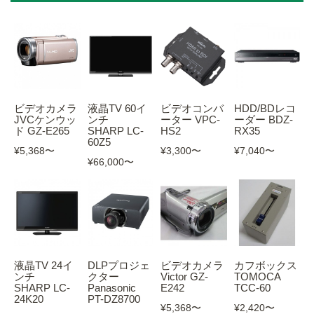
ビデオカメラ
液晶TV 60イ
ビデオコンバ
HDD/BDレコ
JVCケンウッ
ンチ
ーター VPC-
ーダー BDZ-
ド GZ-E265
SHARP LC-
HS2
RX35
60Z5
¥5,368
〜
¥3,300
〜
¥7,040
〜
¥66,000
〜
液晶TV 24イ
DLPプロジェ
ビデオカメラ
カフボックス
ンチ
クター
Victor GZ-
TOMOCA
SHARP LC-
Panasonic
E242
TCC-60
24K20
PT-DZ8700
¥5,368
〜
¥2,420
〜