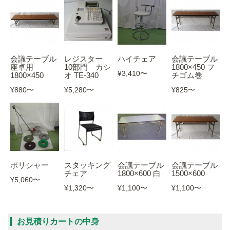
会議テーブル
レジスター
ハイチェア
会議テーブル
座卓用
10部門 カシ
1800×450 フ
¥3,410
〜
1800×450
オ TE-340
チゴム巻
¥880
〜
¥5,280
〜
¥825
〜
ポリシャー
スタッキング
会議テーブル
会議テーブル
チェア
1800×600 白
1500×600
¥5,060
〜
¥1,320
〜
¥1,100
〜
¥1,100
〜
お見積りカートの中身