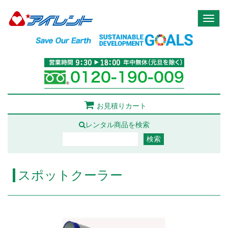
Toggl
naviga
お見積りカート
レンタル商品を検索
スポットクーラー