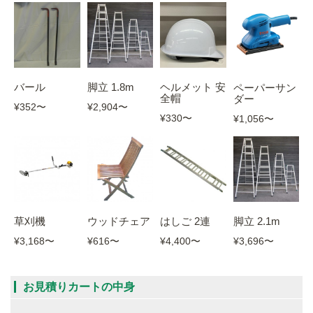
バール
脚立 1.8m
ヘルメット 安
ペーパーサン
全帽
ダー
¥352
〜
¥2,904
〜
¥330
〜
¥1,056
〜
草刈機
ウッドチェア
はしご 2連
脚立 2.1m
¥3,168
〜
¥616
〜
¥4,400
〜
¥3,696
〜
お見積りカートの中身