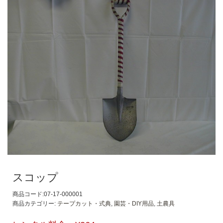
スコップ
商品コード:07-17-000001
商品カテゴリー:
テープカット・式典
,
園芸・DIY用品
,
土農具