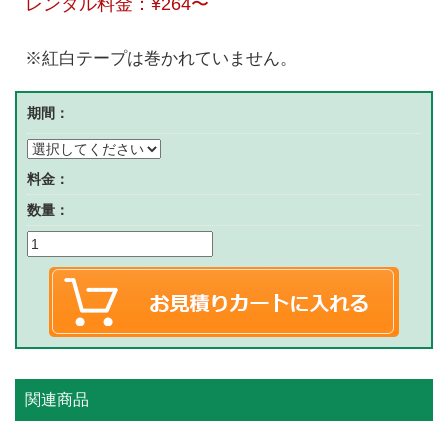
レンタル料金：
¥264
〜
※紅白テープは巻かれていません。
期間：
料金：
数量：
関連商品