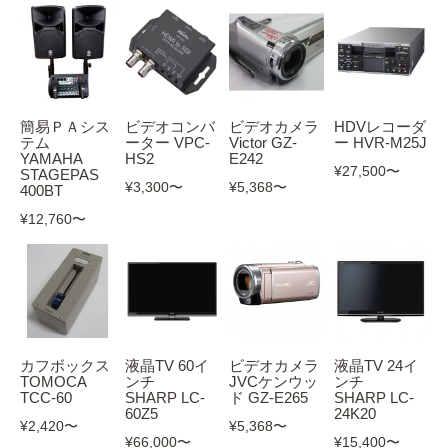
簡易ＰＡシス
ビデオコンバ
ビデオカメラ
HDVレコーダ
テム
ーター VPC-
Victor GZ-
ー HVR-M25J
YAMAHA
HS2
E242
¥27,500
〜
STAGEPAS
¥3,300
〜
¥5,368
〜
400BT
¥12,760
〜
カフボックス
液晶TV 60イ
ビデオカメラ
液晶TV 24イ
TOMOCA
ンチ
JVCケンウッ
ンチ
TCC-60
SHARP LC-
ド GZ-E265
SHARP LC-
60Z5
24K20
¥2,420
〜
¥5,368
〜
¥66,000
〜
¥15,400
〜