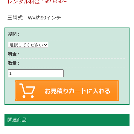
レンタル料金：
¥2,904
〜
三脚式 W=約90インチ
期間：
料金：
数量：
関連商品