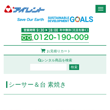
Toggl
naviga
お見積りカート
レンタル商品を検索
シーサー＆台 素焼き