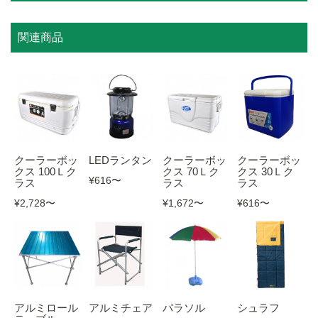
関連商品
クーラーボッ
LEDランタン
クーラーボッ
クーラーボッ
クス 100Ｌク
クス 70Ｌク
クス 30Ｌク
¥616
〜
ラス
ラス
ラス
¥2,728
〜
¥1,672
〜
¥616
〜
アルミロール
アルミチェア
パラソル
シュラフ