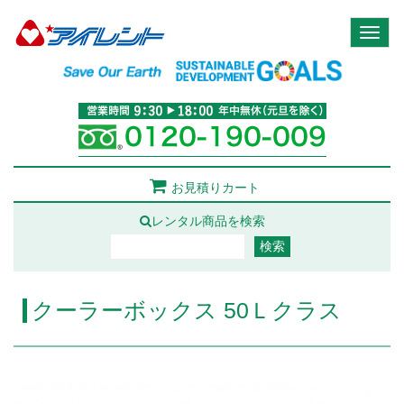
Toggl
naviga
お見積りカート
レンタル商品を検索
クーラーボックス 50Ｌクラス