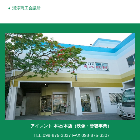
浦添商工会議所
アイレント 本社/本店（映像・音響事業）
TEL:098-875-3337
FAX:098-875-3307