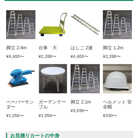
脚立 2.4m
台車 大
はしご 2連
脚立 1.2m
¥4,400
〜
¥2,288
〜
¥4,400
〜
¥2,288
〜
ガーデンテー
脚立 2.1m
ヘルメット 安
ペーパーサン
ブル
全帽
ダー
¥3,696
〜
¥1,056
〜
¥330
〜
¥1,056
〜
お見積りカートの中身