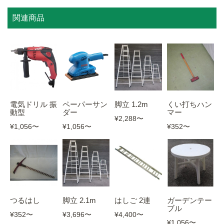
関連商品
電気ドリル 振
脚立 1.2m
くい打ちハン
ペーパーサン
動型
マー
ダー
¥2,288
〜
¥1,056
〜
¥352
〜
¥1,056
〜
つるはし
脚立 2.1m
はしご 2連
ガーデンテー
ブル
¥352
〜
¥3,696
〜
¥4,400
〜
¥1,056
〜