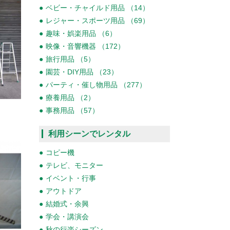
ベビー・チャイルド用品 （14）
レジャー・スポーツ用品 （69）
趣味・娯楽用品 （6）
映像・音響機器 （172）
旅行用品 （5）
園芸・DIY用品 （23）
パーティ・催し物用品 （277）
療養用品 （2）
事務用品 （57）
利用シーンでレンタル
コピー機
テレビ、モニター
イベント・行事
アウトドア
結婚式・余興
学会・講演会
秋の行楽シーズン