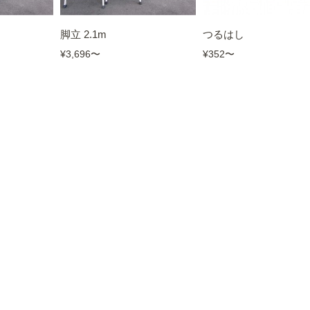
脚立 2.1m
つるはし
¥3,696
〜
¥352
〜