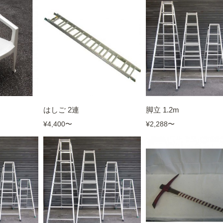
はしご 2連
脚立 1.2m
¥4,400
〜
¥2,288
〜