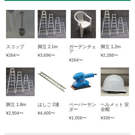
スコップ
脚立 2.1m
ガーデンチェ
脚立 1.2m
ア
¥264
〜
¥3,696
〜
¥2,288
〜
¥264
〜
脚立 1.8m
はしご 2連
ヘルメット 安
ペーパーサン
全帽
ダー
¥2,904
〜
¥4,400
〜
¥330
〜
¥1,056
〜