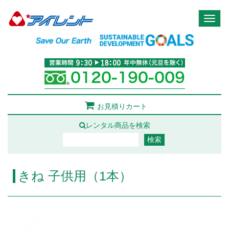
Toggl
naviga
お見積りカート
レンタル商品を検索
きね 子供用（1本）