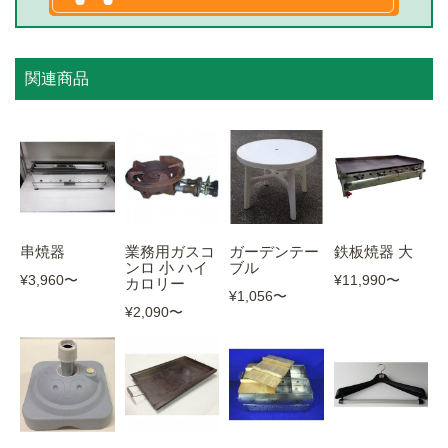
関連商品
串焼器
業務用ガスコ
ガーデンテー
鉄板焼器 大
ンロ 小 ハイ
ブル
¥3,960
〜
¥11,990
〜
カロリー
¥1,056
〜
¥2,090
〜