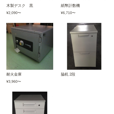
木製デスク 黒
紙幣計数機
¥2,090
〜
¥6,710
〜
耐火金庫
脇机 2段
¥3,960
〜