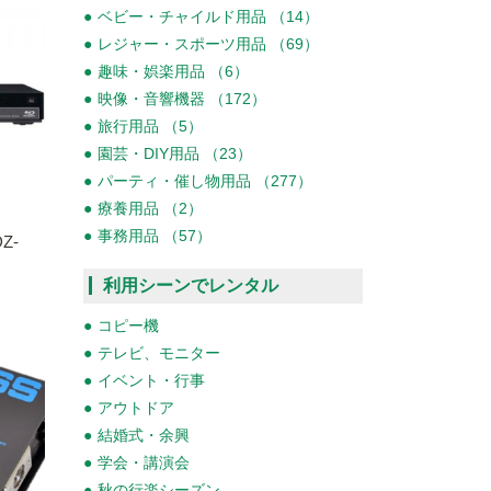
ベビー・チャイルド用品 （14）
レジャー・スポーツ用品 （69）
趣味・娯楽用品 （6）
映像・音響機器 （172）
旅行用品 （5）
園芸・DIY用品 （23）
パーティ・催し物用品 （277）
療養用品 （2）
事務用品 （57）
Z-
利用シーンでレンタル
コピー機
テレビ、モニター
イベント・行事
アウトドア
結婚式・余興
学会・講演会
秋の行楽シーズン