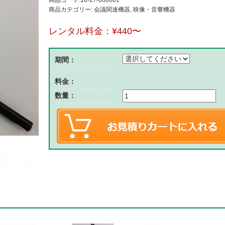
商品コード:10-27-000001
商品カテゴリー:
会議関連機器
,
映像・音響機器
レンタル料金：
¥440
〜
期間：
料金：
数量：