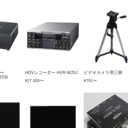
ター
HDVレコーダー HVR-M25J
ビデオカメラ用三脚
8700
¥27,500
〜
¥792
〜