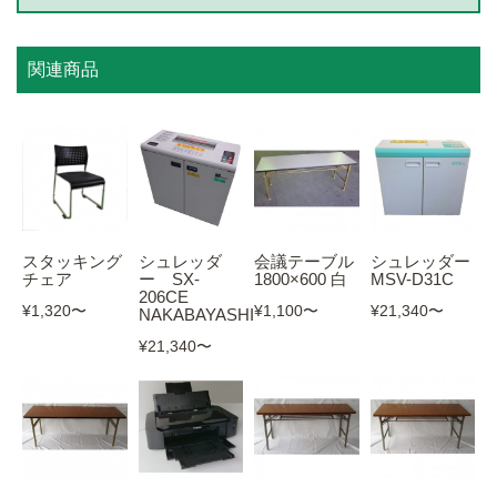
関連商品
スタッキング
シュレッダ
会議テーブル
シュレッダー
チェア
ー SX-
1800×600 白
MSV-D31C
206CE
¥1,320
〜
¥1,100
〜
¥21,340
〜
NAKABAYASHI
¥21,340
〜