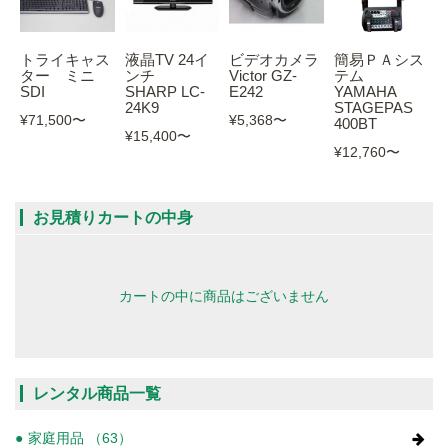
トライキャス
液晶TV 24イ
ビデオカメラ
簡易ＰＡシス
ター ミニ
ンチ
Victor GZ-
テム
SDI
SHARP LC-
E242
YAMAHA
24K9
STAGEPAS
¥71,500
〜
¥5,368
〜
400BT
¥15,400
〜
¥12,760
〜
お見積りカートの中身
カートの中に商品はございません
レンタル商品一覧
家庭用品 （63）